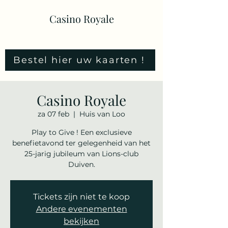
Casino Royale
Bestel hier uw kaarten !
Casino Royale
za 07 feb
  |  
Huis van Loo
Play to Give ! Een exclusieve
benefietavond ter gelegenheid van het
25-jarig jubileum van Lions-club
Duiven.
Tickets zijn niet te koop
Andere evenementen
bekijken